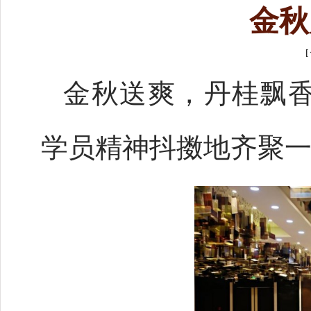
金秋
[
金秋送爽，丹桂飘
学员精神抖擞地齐聚