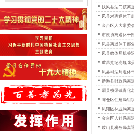
扶风县法门镇离
凤县对离退休干
金台区人大常委
市政协离退休干
凤县离退休干部
凤县教体局机关退
重温党纪党规 
凤县司法局退休
麟游县财政局离退
眉县横渠镇青化老
陈仓区住建局组织
凤翔区林业局离
金台区人社局离
岐山县税务局离退