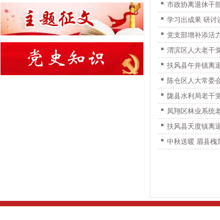
市政协离退休干
学习出成果 研
党支部增补添活
渭滨区人大老干
扶风县午井镇离
陈仓区人大常委会
陇县水利局老干党
凤翔区林业系统
扶风县天度镇离
中秋送暖 眉县槐