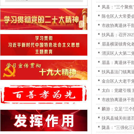
凤县：“三个聚焦
陈仓区人大常委会
市政协离退休干
扶风县：召开20
眉县横渠镇青化老
渭滨区人大第二
眉县：离退休干部
扶风县法门镇离退
金台区人大老干党
太白：党建引领
市政协离退休干
麟游：立足“三个
扶风县城关街道
陇县：“三强化三