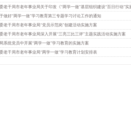
委老干局市老年事业局关于印发《“两学一做”基层组织建设“百日行动”实
于做好“两学一做”学习教育第三专题学习讨论工作的通知
委老干局市老年事业局“党员示范岗”创建活动实施方案
委老干局市老年事业局深入开展“三亮三比三评”主题实践活动实施方案
局系统党员中开展“两学一做”学习教育的实施方案
委老干局市老年事业局“两学一做”学习教育计划安排表