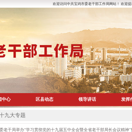
欢迎访问中共宝鸡市委老干部工作局网站！ 欢迎
闻中心
区县动态
领导讲话
发挥
1
2
3
十九大专题
委老干局举办“学习贯彻党的十九届五中全会暨全省老干部局长会议精神”